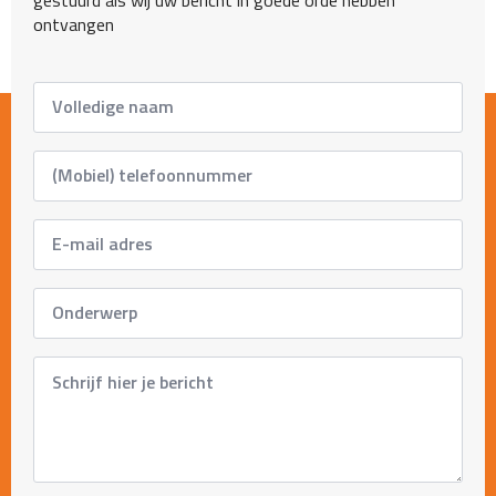
gestuurd als wij uw bericht in goede orde hebben
ontvangen
Full
name
*
Phone
Number
*
Email
adress
*
Subject
*
Message
*