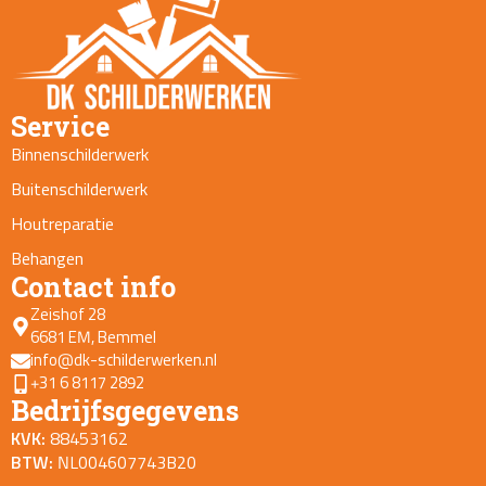
Service
Binnenschilderwerk
Buitenschilderwerk
Houtreparatie
Behangen
Contact info
Zeishof 28
6681 EM, Bemmel
info@dk-schilderwerken.nl
+31 6 8117 2892
Bedrijfsgegevens
KVK:
88453162
BTW:
NL004607743B20